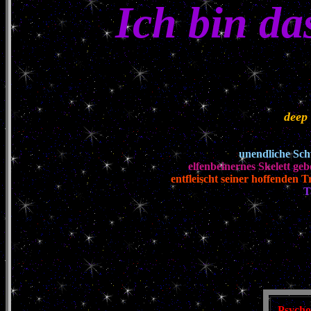
Ich bin da
deep
unendliche Sc
elfenbeinernes Skelett geb
entfleischt seiner hoffenden 
T
Psycho