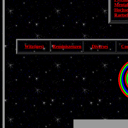
Mental
Hochse
Raetse
Witz(iges)
Reminiszenzen
Diverses
Coo