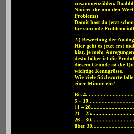
zusammenzählen. Boahhhh.
Notiere dir nun den Wert 
Problems)
Damit hast du jetzt schon
für störende Problemeinfl
2.) Bewertung der Analog
Hier geht es jetzt erst ma
klar, je mehr Anregungen
desto höher ist die Produ
diesem Grunde ist die Qu
wichtige Kenngrösse.
Wie viele Stichworte fall
einer Minute ein?
Bis 4.............................
5 – 10............................
11 – 20..........................
21 – 25..........................
26 – 30..........................
über 30..........................