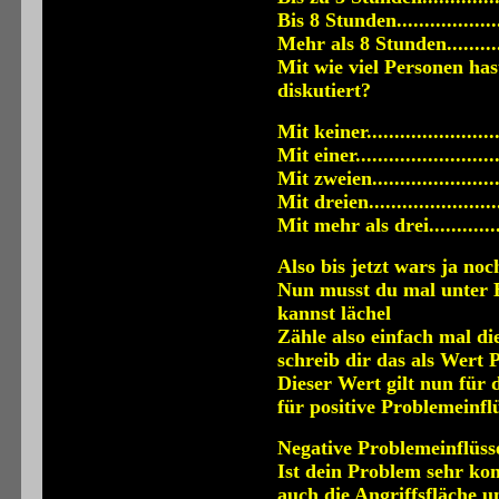
Bis 8 Stunden...................
Mehr als 8 Stunden...........
Mit wie viel Personen ha
diskutiert?
Mit keiner......................
Mit einer........................
Mit zweien......................
Mit dreien......................
Mit mehr als drei.............
Also bis jetzt wars ja noc
Nun musst du mal unter B
kannst lächel
Zähle also einfach mal 
schreib dir das als Wert P
Dieser Wert gilt nun für 
für positive Problemeinfl
Negative Problemeinflüss
Ist dein Problem sehr kom
auch die Angriffsfläche u