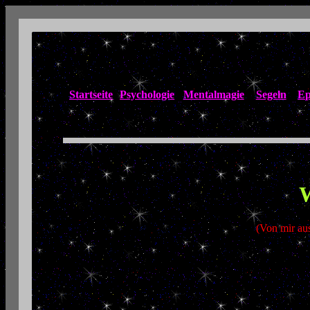
Startseite
Psychologie
Mentalmagie
Segeln
Ep
W
(Von mir au