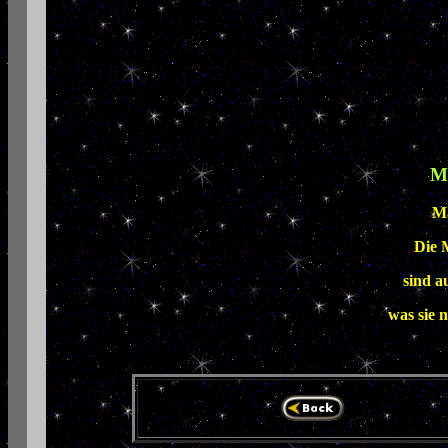
M
Mä
Die 
sind a
was sie 