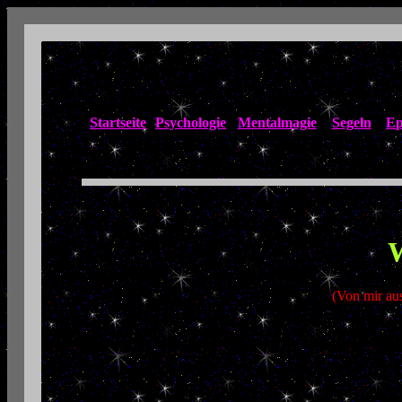
Startseite
Psychologie
Mentalmagie
Segeln
Ep
W
(Von mir au